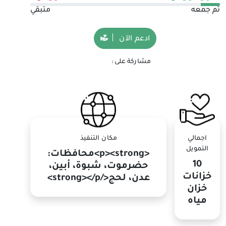
تم جمعه
متبقي
ادعم الآن
مشاركة على :
اجمالي
مكان التنفيذ
التمويل
<p><strong>محافظات:
10
حضرموت، شبوة، أبين،
خزانات
عدن، لحج</strong></p>
خزان
مياه