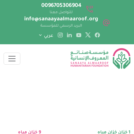
0096705306904
المياه والاصحاح البيئي
للتواصل معنا
مشروع بناء خزانات المياه
info@sanaayaalmaaroof.org
البريد الرسمي للمؤسسة
تنفيذ :
عربي
1 خزان
خزان مياه
9
خزان مياه