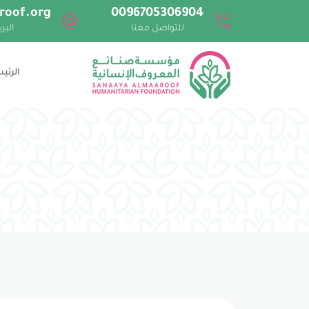
roof.org
0096705306904
للتواصل معنا
البر
الرئي