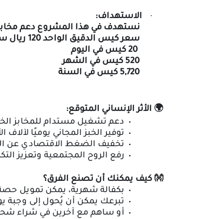
الاستهداف:
·
نستهدف في هذا المشروع دعم مخابز ا
سعر كيس الدقيق الواحد 120 ريال سعودي
20 كيس في اليوم
520 كيس في الشهر
5,720 كيس في السنة
🌍
الأثر الإنساني المتوقع
:
دعم تشغيل مستدام للمخابز الخي
توفير الخبز المجاني يوميًا لآلاف ال
تخفيف الضغط الاقتصادي عن الن
رفع الروح المجتمعية وتعزيز التك
👐
كيف يمكنك أن تصنع الفرق؟
بكفالة شهرية، يمكن تمويل حصة 
تبرعك يمكن أن يُحول إلى وجبة يو
أو ساهم مع آخرين في شراء شحنة