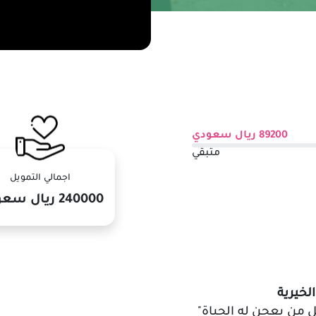
89200
ريال سعودي
متبقي
اجمالي التمويل
240000
ريال سع
لخيرية
قل من يعجن له الحياة
"