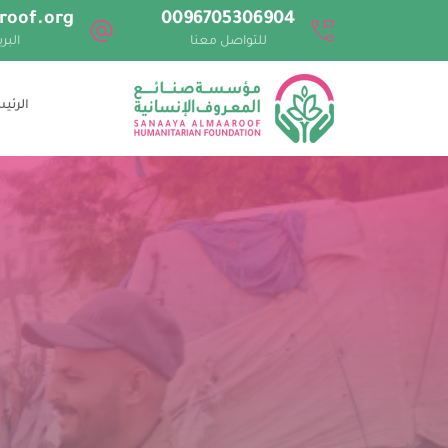
roof.org
0096705306904
للتواصل معنا
البر
الرئي