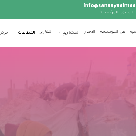
info@sanaayaalmaa
يد الرسمي للمؤسسة
سية
عن المؤسسة
اﻻخبار
التقارير
المشاريع
القطاعات
مركز