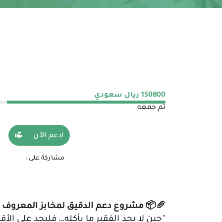
150800
ريال سعودي
تم جمعه
ادعم الآن
مشاركة على :
🥖
📦
مشروع دعم الدقيق لمخابز المعروف ا
"
حين لا يجد الفقير ما يأكله… فليجد على الأ