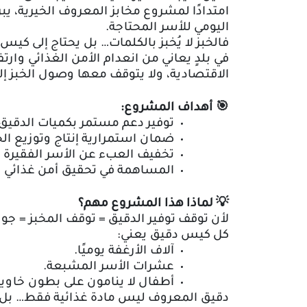
امتدادًا لمشروع مخابز المعروف الخيرية، ي
اليومي للأسر المحتاجة
.
فالخبز لا يُخبز بالكلمات… بل يحتاج إلى كيس 
في بلدٍ يعاني من انعدام الأمن الغذائي وارت
الاقتصادية، ولا يتوقف معها وصول الخبز إلى
🎯
أهداف المشروع
:
توفير دعم مستمر بكميات الدقيق
ضمان استمرارية إنتاج وتوزيع ال
تخفيف العبء عن الأسر الفقيرة وا
المساهمة في تحقيق أمن غذائي 
💡
لماذا هذا المشروع مهم؟
لأن توقف توفير الدقيق = توقف المخبز = جو
كل كيس دقيق يعني
:
آلاف الأرغفة يوميًا
.
عشرات الأسر المشبعة
.
أطفال لا ينامون على بطون خاوي
دقيق المعروف ليس مادة غذائية فقط… بل هو 