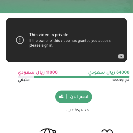
64000
ريال سعودي
11000
ريال سعودي
تم جمعه
متبقي
ادعم الآن
مشاركة على :