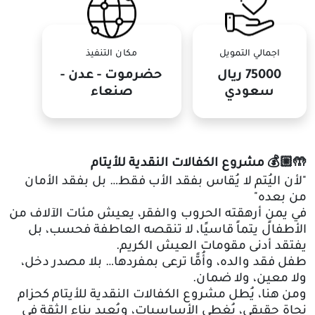
اجمالي التمويل
مكان التنفيذ
75000
ريال
حضرموت - عدن -
سعودي
صنعاء
🤲
🏼💰
مشروع الكفالات النقدية للأيتام
"
لأن اليُتم لا يُقاس بفقد الأب فقط… بل بفقد الأمان
من بعده
"
في يمنٍ أرهقته الحروب والفقر، يعيش مئات الآلاف من
الأطفال يتماً قاسيًا، لا تنقصه العاطفة فحسب، بل
يفتقد أدنى مقومات العيش الكريم
.
طفل فقد والده، وأُمًّا ترعى بمفردها… بلا مصدر دخل،
ولا معين، ولا ضمان
.
ومن هنا، يُطل مشروع الكفالات النقدية للأيتام كحزام
نجاة حقيقي، يُغطي الأساسيات، ويُعيد بناء الثقة في