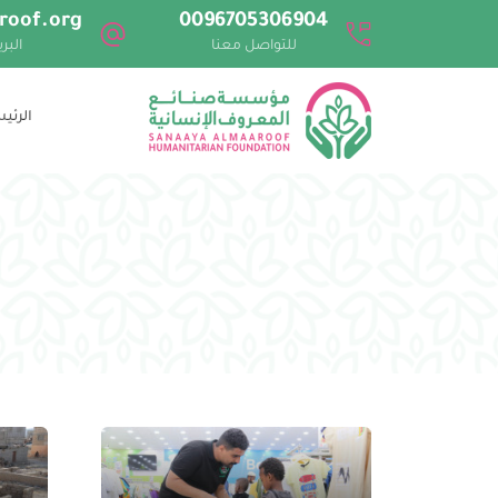
roof.org
0096705306904
للتواصل معنا
البر
الرئي